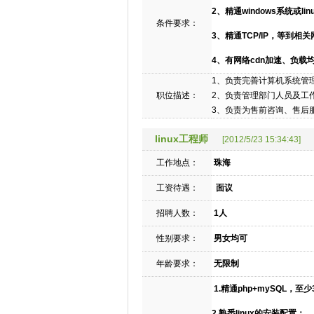
2、精通windows系统或
条件要求：
3、精通TCP/IP，等到
4、有网络cdn加速、负
1、负责完善计算机系统管
职位描述：
2、负责管理部门人员及工
3、负责为售前咨询、售后
linux工程师
[2012/5/23 15:34:43]
工作地点：
珠海
工资待遇：
面议
招聘人数：
1人
性别要求：
男女均可
年龄要求：
无限制
1.精通php+mySQL，至
2.熟悉linux的安装配置；